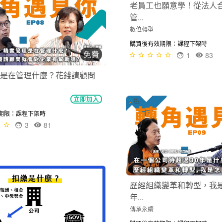
立即加入
老員工也願意學！從法人
管...
期限：課程下架時
1
84
數位轉型
購買後有效期限：課程下架時
1
83
免費
達成的原因？怎麼樣的目標
立即加入
歷經組織變革和轉型，我是
年...
期限：課程下架時
1
79
傳承永續