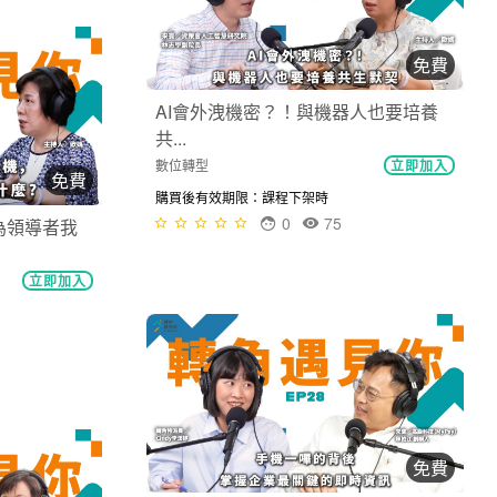
免費
AI會外洩機密？！與機器人也要培養
共...
免費
數位轉型
立即加入
為領導者我
購買後有效期限：課程下架時
0
75
立即加入
免費