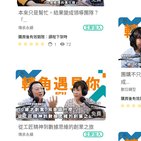
短期利益好誘人！代價卻是錯過升級
自...
本來只是
數位轉型
立即加入
「...
購買後有效期限：課程下架時
傳承永續
0
73
購買後有效
免費
團購不只靠人氣！把「人情副業」變
成...
從工匠精
數位轉型
立即加入
傳承永續
購買後有效期限：課程下架時