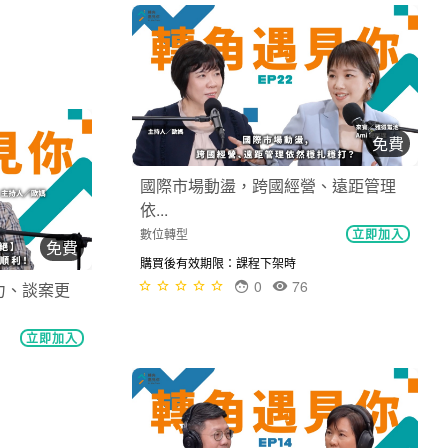
免費
國際市場動盪，跨國經營、遠距管理
依...
免費
數位轉型
立即加入
力、談案更
購買後有效期限：課程下架時
0
76
立即加入