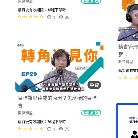
傳承永續
3
97
購買後有效
免費
精實管理是在管理什麼？花錢請顧問
就...
目標難以
數位轉型
立即加入
會...
購買後有效期限：課程下架時
數位轉型
3
81
購買後有效