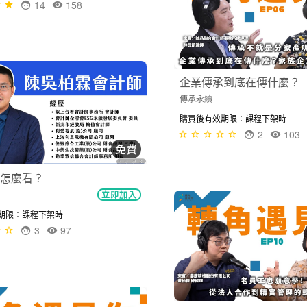
NT$2,000
論, 從思維到程序
加入購物車
企業傳承到底在傳什麼？
傳承永續
期限：課程下架時
14
158
購買後有效期限：課程下架時
2
103
免費
談夢想，更要談現實！