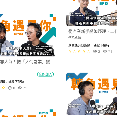
免費
幫忙，結果變成領導團隊？
立即加入
從產業新手變總經理，二
期限：課程下架時
1
72
傳承永續
購買後有效期限：課程下架時
2
71
免費
神到數據思維的創業之旅
立即加入