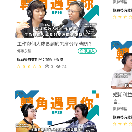
免費
企業幹嘛談願景？使命願景真的可以
幫...
數位轉型
立即加入
工作與個
購買後有效期限：課程下架時
傳承永續
1
75
購買後有效
免費