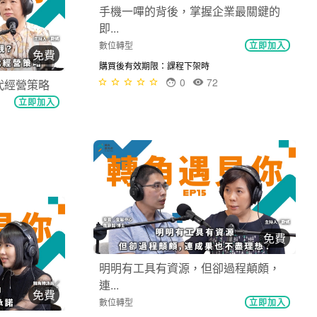
手機一嗶的背後，掌握企業最關鍵的
即...
免費
數位轉型
立即加入
代經營策略
購買後有效期限：課程下架時
0
72
立即加入
免費
明明有工具有資源，但卻過程顛頗，
免費
連...