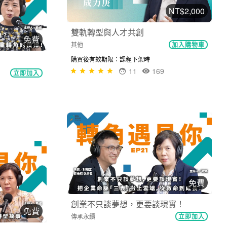
NT$2,000
雙軌轉型與人才共創
免費
其他
加入購物車
購買後有效期限：課程下架時
11
169
立即加入
免費
環境威脅逼近，底子厚實真的就夠了
免費
嗎...