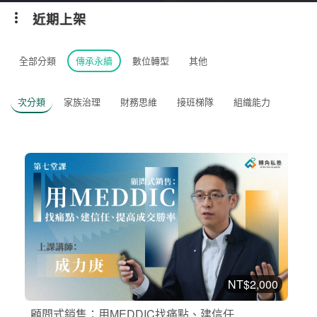
近期上架
全部分類
傳承永續
數位轉型
其他
次分類
家族治理
財務思維
接班梯隊
組織能力
NT$2,000
顧問式銷售：用MEDDIC找痛點、建信任...